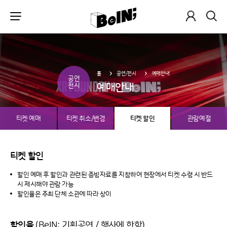
홈
공연/전시
예매안내
공연
예매안내
전시
티켓 예매
티켓 취소/변경
티켓 할인
관람예절
티켓 할인
할인 예매 후 할인과 관련된 증빙자료를 지참하여 현장에서 티켓 수령 시 반드
시 제시해야 관람 가능
할인율은 주최 단체 소관에 따라 상이
(BeIN; 기획공연 / 행사에 한함)
할인율