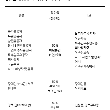
할인율
종류
비고
적용대상
국가유공자
복지카드 소지자
독립유공자
유공자증
참전유공자
특수임무수행자증
5ㆍ18 민주유공자
50%
의사상자증
고엽제 후유증 환자
해당본인
유족진료증
특수임무유공자
(1인 2매)
4ㆍ3 사업소 발행 확
의사상자
인서
국군포로
가족관계증명서
4ㆍ3 희생자 및 유족
50%
장애인(1~3급), 보조
장애인증
본인 1매
인 1인
복지카드
보조인 1매
50%
경로(만65세 이상)
신분증, 경로우대증
본인만